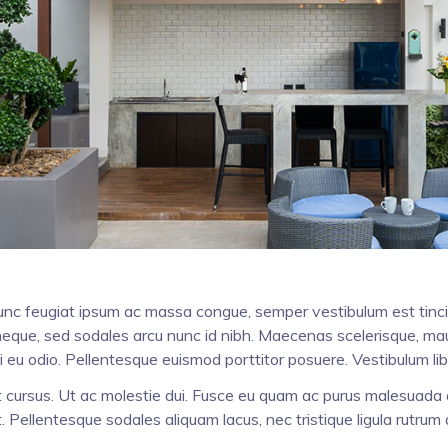
Nunc feugiat ipsum ac massa congue, semper vestibulum est tinci
 neque, sed sodales arcu nunc id nibh. Maecenas scelerisque, mauris
i eu odio. Pellentesque euismod porttitor posuere. Vestibulum lib
t cursus. Ut ac molestie dui. Fusce eu quam ac purus malesuada 
 Pellentesque sodales aliquam lacus, nec tristique ligula rutru