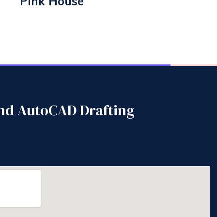
Pink House
and AutoCAD Drafting