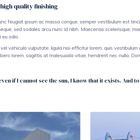
high quality finishing
Nunc feugiat ipsum ac massa congue, semper vestibulum est tinci
 neque, sed sodales arcu nunc id nibh. Maecenas scelerisque, mauris
i eu odio.
l vehicula vulputate, ligula nisi efficitur lorem, quis vestibulum
ibero lorem, sagittis at malesuada vitae, hendrerit nec nulla. Done
even if I cannot see the sun, I know that it exists. And t