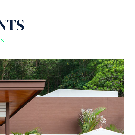
NTS
esign
AutoCAD
Awards
Contact Us
TS