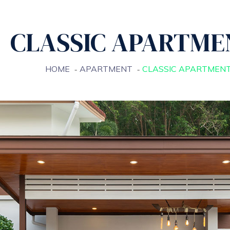
CLASSIC APARTME
Home
About
Why Choose Us
Engineering & D
HOME
APARTMENT
CLASSIC APARTMEN