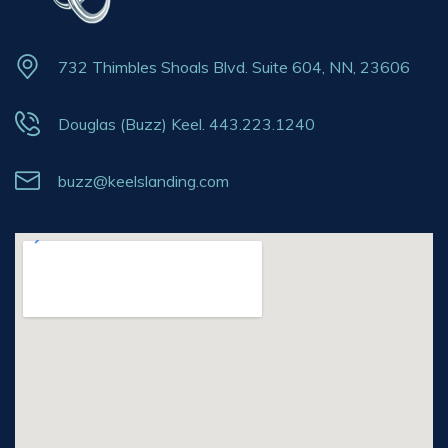
732 Thimbles Shoals Blvd. Suite 604, NN, 23606
Douglas (Buzz) Keel. 443.223.1240
buzz@keelslanding.com