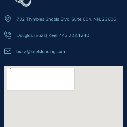
732 Thimbles Shoals Blvd. Suite 604, NN, 23606
Douglas (Buzz) Keel. 443.223.1240
buzz@keelslanding.com